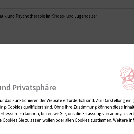
matik und Psychotherapie im Kindes- und Jugendalter
Poliklinik/Institutsambula
und Privatsphäre
0381 494 4666
0381 494 4603
ür das Funktionieren der Website erforderlich sind.
Zur Darstellung eini
Tagesklinik Bad Doberan
ting-Cookies qualifiziert sind. Ohne Ihre Zustimmung können diese Inhal
0381 494 2280
erbessern zu können, bitten wir Sie, uns die Erfassung von anonymisie
Tagesklinik Rostock
 Cookies Sie zulassen wollen oder allen Cookies zustimmen. Weitere Inf
0381 494 4664