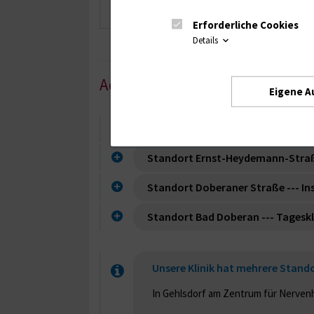
0381 494 4660
Erforderliche Cookies
Details
Adressen unserer Standorte
Eigene A
Standort Gehlsdorf --- Station 1 
Standort Ernst-Heydemann-Straße 
Standort Doberaner Straße --- I
Standort Bad Doberan --- Tageskl
Unsere Klinik hat mehrere Stand
In Gehlsdorf am Zentrum für Nerven