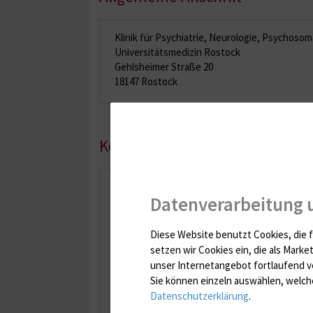
Klinik für Psychiatrie, Neurologie, Psychoso
Universitätsmedizin Rostock
Gehlsheimer Straße 20
18147 Rostock
Kontakt
Station 1
Datenverarbeitung 
0381 494 4640
Station 2
Diese Website benutzt Cookies, die f
0381 494 4650
setzen wir Cookies ein, die als Marke
unser Internetangebot fortlaufend v
Station 3
0381 494 4630
Sie können einzeln auswählen, welche
Datenschutzerklärung
.
Station 4