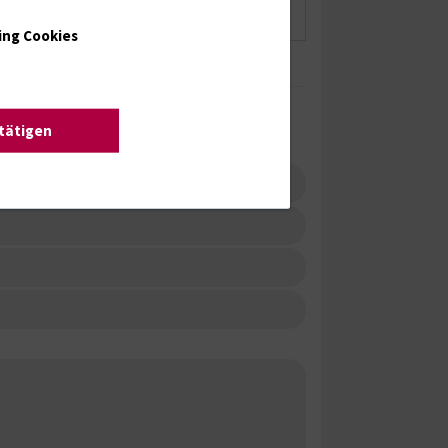
ing Cookies
stätigen
nheilkunde / Direktion