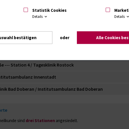
Statistik Cookies
Market
Details
Details
uswahl bestätigen
oder
Alle Cookies be
/ Station 2 / Station 3 / Institutsambulanz am Zentrum für Nerve
--- Station 4 / Tagesklinik Rostock
nstitutsambulanz Innenstadt
inik Bad Doberan / Institutsambulanz Bad Doberan
orte
heilkunde sind
drei Stationen
angesiedelt.