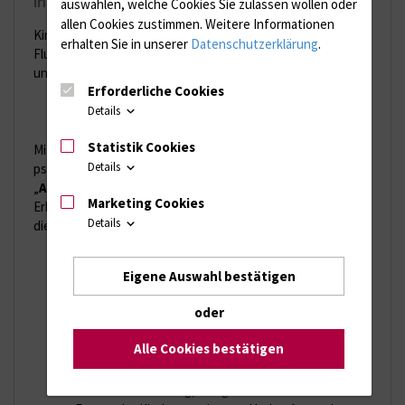
in mehreren Sprachen
auswählen, welche Cookies Sie zulassen wollen oder
allen Cookies zustimmen. Weitere Informationen
Kinder mit
erhalten Sie in unserer
Datenschutzerklärung
.
Flucht-
und
Erforderliche Cookies
Details
Statistik Cookies
Migrationshintergrund haben ein erhöhtes Risiko,
Details
psychisch zu erkranken. Die Stiftung
„
Achtung!Kinderseele
“ hat deshalb drei animierte
Marketing Cookies
Erklärfilme für geflüchtete und migrierte Eltern produziert,
Details
die folgende Fragen beantworten:
Warum ist die seelische Gesundheit so wichtig?
Eigene Auswahl bestätigen
Welche Anzeichen für seelische Probleme gibt es?
Wohin können sich Eltern in Deutschland wenden,
oder
wenn sie befürchten, ihr Kind könnte seelische
Probleme haben?
Alle Cookies bestätigen
Wie können Eltern ihren Kindern im Alltag Halt und
Stabilität geben?
Warum ist es wichtig, kindgerechte Antworten auf